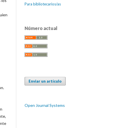
 los
Para bibliotecarios/as
quien
Número actual
Enviar un artículo
ón.
Open Journal Systems
ón
nte,
ente