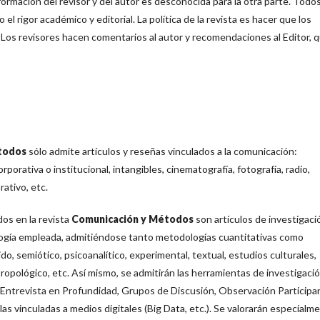
nformación del revisor y del autor es desconocida para la otra parte. Todos
l rigor académico y editorial. La política de la revista es hacer que los
s. Los revisores hacen comentarios al autor y recomendaciones al Editor, 
todos
sólo admite artículos y reseñas vinculados a la comunicación:
rporativa o institucional, intangibles, cinematografía, fotografía, radio,
rativo, etc.
ados en la revista
Comunicación y Métodos
son artículos de investigaci
logía empleada, admitiéndose tanto metodologías cuantitativas como
do, semiótico, psicoanalítico, experimental, textual, estudios culturales,
tropológico, etc. Así mismo, se admitirán las herramientas de investigaci
 (Entrevista en Profundidad, Grupos de Discusión, Observación Participa
las vinculadas a medios digitales (Big Data, etc.). Se valorarán especialm