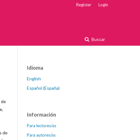
Register
Login
Buscar
Idioma
English
Español (España)
 de
e,
Información
Para lectores/as
s de
Para autores/as