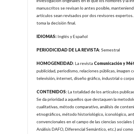
investigación originales en el que los nombres y la i
manuscritos se revisan lo antes posible, manteniendo e
artículos sean revisados ​​por dos revisores experto
toma la decisión final.
IDIOMAS:
Inglés y Español
PERIODICIDAD DE LA REVISTA
: Semestral
HOMOGENEIDAD
: La revista
Comunicación y Mé
publicidad, periodismo, relaciones públicas, imagen co
televisión, internet, diseño gráfico, industrial o corpo
CONTENIDOS
: La totalidad de los artículos public
Se da prioridad a aquellos que destaquen la metodo
cualitativas, método comparativo, análisis de conteni
etnográficos, método historiológico, iconológico, an
convencionales en el campo de las ciencias sociales
Análisis DAFO, Diferencial Semántico, etc.) así como 