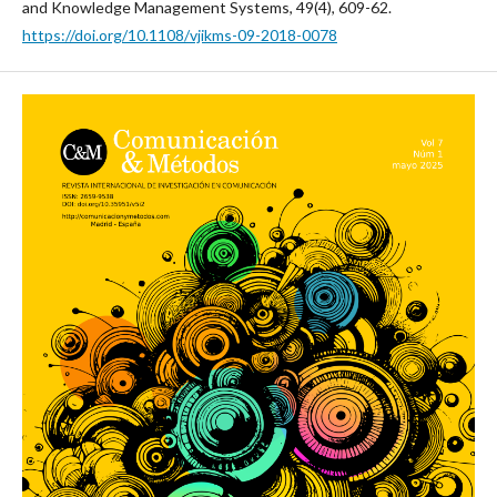
and Knowledge Management Systems, 49(4), 609-62.
https://doi.org/10.1108/vjikms-09-2018-0078