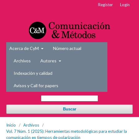
Register
Login
Acerca de CyM
Número actual
Archivos
Autores
Indexación y calidad
Avisos y Call for papers
Buscar
Inicio
/
Archivos
/
Vol. 7 Núm. 1 (2025): Herramientas metodológicas para estudiar la
comunicación en tiempos de polarización