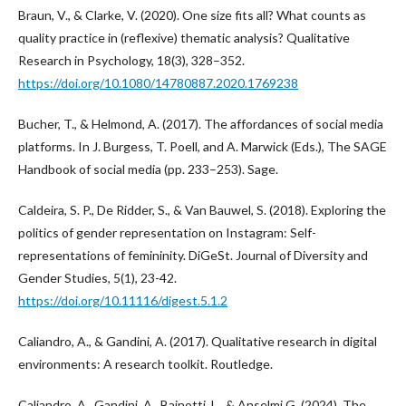
Braun, V., & Clarke, V. (2020). One size fits all? What counts as
quality practice in (reflexive) thematic analysis? Qualitative
Research in Psychology, 18(3), 328–352.
https://doi.org/10.1080/14780887.2020.1769238
Bucher, T., & Helmond, A. (2017). The affordances of social media
platforms. In J. Burgess, T. Poell, and A. Marwick (Eds.), The SAGE
Handbook of social media (pp. 233–253). Sage.
Caldeira, S. P., De Ridder, S., & Van Bauwel, S. (2018). Exploring the
politics of gender representation on Instagram: Self-
representations of femininity. DiGeSt. Journal of Diversity and
Gender Studies, 5(1), 23-42.
https://doi.org/10.11116/digest.5.1.2
Caliandro, A., & Gandini, A. (2017). Qualitative research in digital
environments: A research toolkit. Routledge.
Caliandro, A., Gandini, A., Bainotti, L., & Anselmi G. (2024). The