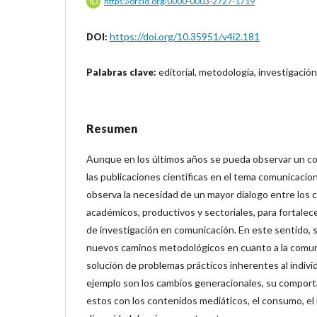
https://orcid.org/0000-0003-2727-1719
https://doi.org/10.35951/v4i2.181
DOI:
editorial, metodología, investigación
Palabras clave:
Resumen
Aunque en los últimos años se pueda observar un co
las publicaciones científicas en el tema comunicacio
observa la necesidad de un mayor dialogo entre los c
académicos, productivos y sectoriales, para fortalec
de investigación en comunicación. En este sentido, 
nuevos caminos metodológicos en cuanto a la comun
solución de problemas prácticos inherentes al indiv
ejemplo son los cambios generacionales, su comporta
estos con los contenidos mediáticos, el consumo, el