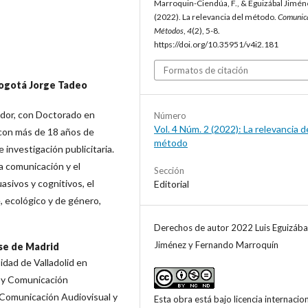
Marroquin-Ciendúa, F., & Eguizábal Jiméne
(2022). La relevancia del método.
Comunic
Métodos
,
4
(2), 5-8.
https://doi.org/10.35951/v4i2.181
Formatos de citación
Bogotá Jorge Tadeo
idor, con Doctorado en
Número
Vol. 4 Núm. 2 (2022): La relevancia d
 con más de 18 años de
método
 investigación publicitaria.
la comunicación y el
Sección
sivos y cognitivos, el
Editorial
 ecológico y de género,
Derechos de autor 2022 Luis Eguizába
Jiménez y Fernando Marroquín
se de Madrid
dad de Valladolid en
 y Comunicación
 Comunicación Audiovisual y
Esta obra está bajo licencia internacio