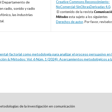
Creative Commons Reconocimiento-
el Departamento de
NoComercial-SinObrasDerivadas 4.0
.
n radio, sonido y radio
El contenido de la revista
Comunicació
fónico, las industrias
Métodos
esta sujeto a los siguientes
al.
Derechos de autor
. Por favor, revíselo
ntal-factorial como metodología para analizar el proceso persuasivo en 
ión & Métodos: Vol. 6 Núm. 1 (2024): Acercamientos metodológicos a l
etodologías de la investigación en comunicación