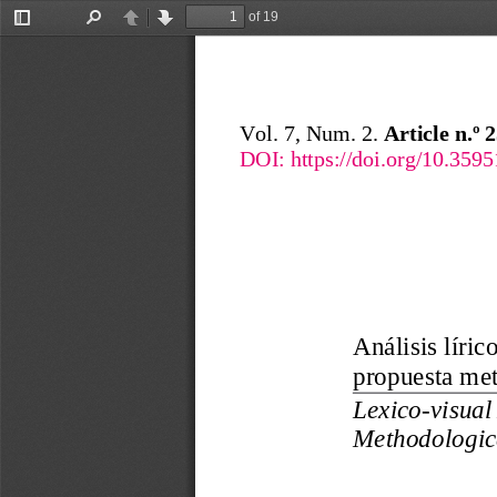
of 19
Toggle
Find
Previous
Next
Sidebar
Vol. 7, Num. 2. 
Article n.º 
DOI: 
https://doi.org/10.359
Análisis líric
propuesta met
Lexico-visual
Methodologica