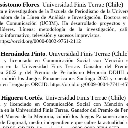
sóstomo Flores
. Universidad Finis Terrae (Chile)
 e investigadora de la Escuela de Periodismo de la Univers
adora de la Línea de Análisis e Investigación. Doctora en
e Comunicación (UC3M). Ha desarrollado proyectos y 
 líderes.   Líneas:   metodología   de   la   investigación,   cal
to informativo, televisión y sucesos imprevistos.
ttps://orcid.org/0000-0002-9761-2112 
 Hernández Pinto
. Universidad Finis Terrae (Chile
   y   licenciado   en   Comunicación   Social   con   Mención 
a   en   la   Universidad   Finis   Terrae.   Ganador   del   Prem
ca 2022 y del Premio de Periodismo Memoria DDHH d
 cubrió los Juegos Panamericanos Santiago 2023 y cuenta
 en Lenguaje. 
ORCID: https://orcid.org/0009-0004-7741-45
 Higuera Cortés
. Universidad Finis Terrae (Chile)
   y   licenciado   en   Comunicación   Social   con   Mención 
ca en la Universidad Finis Terrae. Ganador del Premio de P
 Museo de la Memoria, cubrió los Juegos Panamericanos
de Engira.cl, medio independiente que cubre la actualidad 
en RRSS. 
ORCID: https://orcid.org/0009-0003-3784-0572 