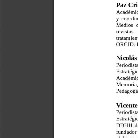
Paz Cri
Académica
y coordin
Medios d
revistas  
tratamien
ORCID: h
Nicolás
Periodista
Estratégic
Académi
Memoria,
Pedagogía
Vicente
Periodista
Estratégi
DDHH del
fundador 
chileno 