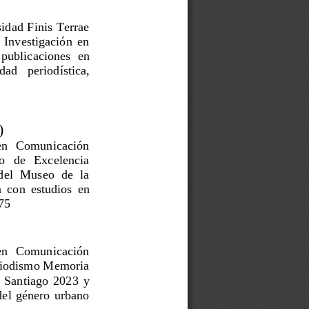
idad Finis Terrae
 Investigación en
publicaciones en
idad   periodística,
)
  en   Comunicación
io   de   Excelencia
el Museo de la
 con estudios en
75
  en   Comunicación
eriodismo Memoria
 Santiago 2023 y
del género urbano